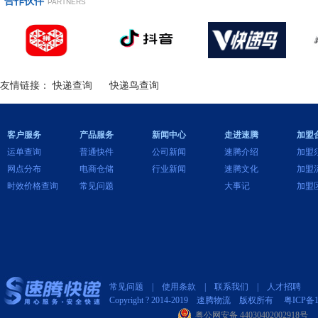
合作伙伴
PARTNERS
友情链接：
快递查询
快递鸟查询
客户服务
产品服务
新闻中心
走进速腾
加盟
运单查询
普通快件
公司新闻
速腾介绍
加盟
网点分布
电商仓储
行业新闻
速腾文化
加盟
时效价格查询
常见问题
大事记
加盟
常见问题
| 使用条款 |
联系我们
|
人才招聘
Copyright ? 2014-2019 速腾物流 版权所有
粤ICP备1
粤公网安备 44030402002918号